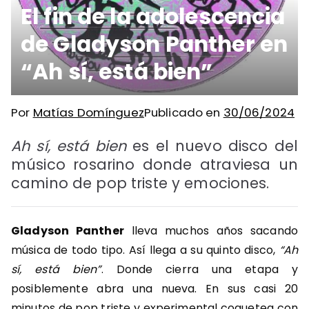
El fin de la adolescencia
de Gladyson Panther en
“Ah sí, está bien”
Por
Matías Domínguez
Publicado en
30/06/2024
Ah sí, está bien
es el nuevo disco del
músico rosarino donde atraviesa un
camino de pop triste y emociones.
Gladyson Panther
lleva muchos años sacando
música de todo tipo. Así llega a su quinto disco,
“Ah
sí, está bien”
. Donde cierra una etapa y
posiblemente abra una nueva. En sus casi
20
minutos de pop triste y experimental coquetea con