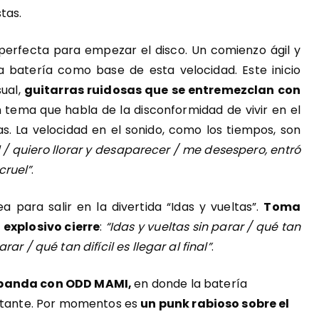
tas.
erfecta para empezar el disco. Un comienzo ágil y
 batería como base de esta velocidad. Este inicio
sual,
guitarras ruidosas que se entremezclan con
 tema que habla de la disconformidad de vivir en el
as. La velocidad en el sonido, como los tiempos, son
 / quiero llorar y desaparecer / me desespero, entró
cruel”
.
ea para salir en la divertida “Idas y vueltas”.
Toma
explosivo cierre
:
“Idas y vueltas sin parar / qué tan
parar / qué tan difícil es llegar al final”
.
a banda con ODD MAMI,
en donde la batería
ortante. Por momentos es
un punk rabioso sobre el