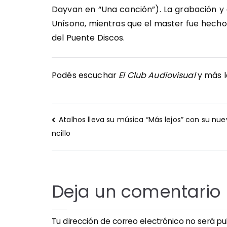
Dayvan en “Una canción”). La grabación y e
Unísono, mientras que el master fue hecho 
del Puente Discos.
Podés escuchar
El Club Audiovisual
y más l
Navegación
Atalhos lleva su música “Más lejos” con su nue
de
ncillo
entradas
Deja un comentario
Tu dirección de correo electrónico no será pu