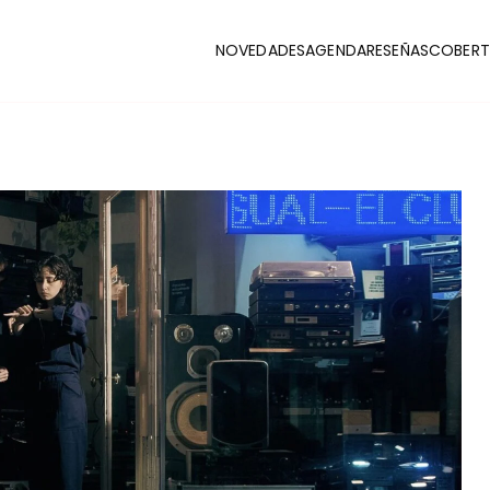
NOVEDADES
AGENDA
RESEÑAS
COBERT
CLUB
stas y coberturas de la escena indie