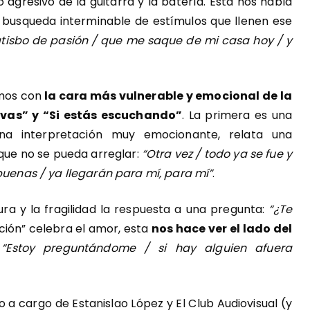
 agresivo de la guitarra y la batería. Ésta nos habla
la busqueda interminable de estímulos que llenen ese
atisbo de pasión / que me saque de mi casa hoy / y
amos con
la cara más vulnerable y emocional de la
vas” y “Si estás escuchando”
. La primera es una
na interpretación muy emocionante, relata una
 que no se pueda arreglar:
“Otra vez / todo ya se fue y
 buenas / ya llegarán para mí, para mí”
.
ura y la fragilidad la respuesta a una pregunta:
“¿Te
nción” celebra el amor, esta
nos hace ver el lado del
.
“Estoy preguntándome / si hay alguien afuera
 a cargo de Estanislao López y El Club Audiovisual (y