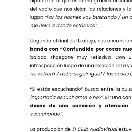
hipnotizan al que escucha gracias al sonido
del vacío que nos dejan las relaciones y 
lugar:
“Por las noches voy buscando / un 
me lleve a donde estás vos”.
Llegando al final del trabajo, nos encontr
banda con “Confundido por cosas nue
balada shoegaze muy reflexiva. Con u
introspección luego de una relación rota y
no volverá / debo seguir igual / las cosas
“Si estás escuchando” busca entre la dulz
importaría escucharme o no?”
. Si “Una ca
deseo de una conexión y atención
escuchando”.
La producción de
El Club Audiovisual
estuvo