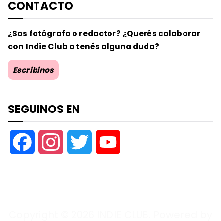
CONTACTO
¿Sos fotógrafo o redactor? ¿Querés colaborar
con Indie Club o tenés alguna duda?
Escribinos
SEGUINOS EN
F
I
T
Y
a
n
w
o
c
s
i
u
Copyright © 2026
INDIE CLUB
. Powered by
e
t
t
T