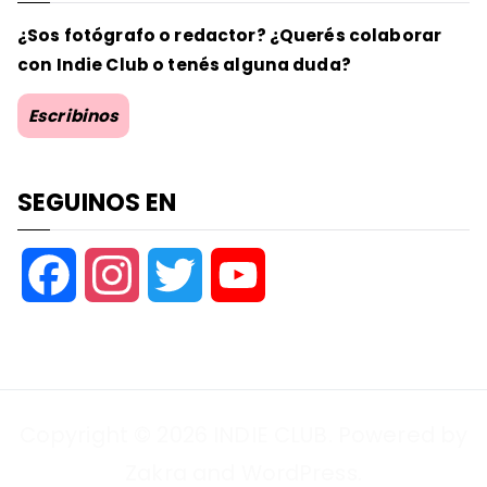
¿Sos fotógrafo o redactor? ¿Querés colaborar
con Indie Club o tenés alguna duda?
Escribinos
SEGUINOS EN
F
I
T
Y
a
n
w
o
c
s
i
u
Copyright © 2026
INDIE CLUB
. Powered by
e
t
t
T
Zakra
and
WordPress
.