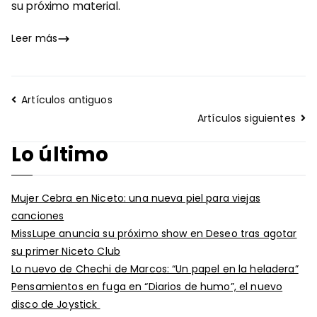
su próximo material.
Leer más
Navegación
Artículos antiguos
de
Artículos siguientes
entradas
Lo último
Mujer Cebra en Niceto: una nueva piel para viejas
canciones
MissLupe anuncia su próximo show en Deseo tras agotar
su primer Niceto Club
Lo nuevo de Chechi de Marcos: “Un papel en la heladera”
Pensamientos en fuga en “Diarios de humo”, el nuevo
disco de Joystick