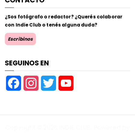
CONTACTO
¿Sos fotógrafo o redactor? ¿Querés colaborar
con Indie Club o tenés alguna duda?
Escribinos
SEGUINOS EN
F
I
T
Y
a
n
w
o
c
s
i
u
Copyright © 2026
INDIE CLUB
. Powered by
e
t
t
T