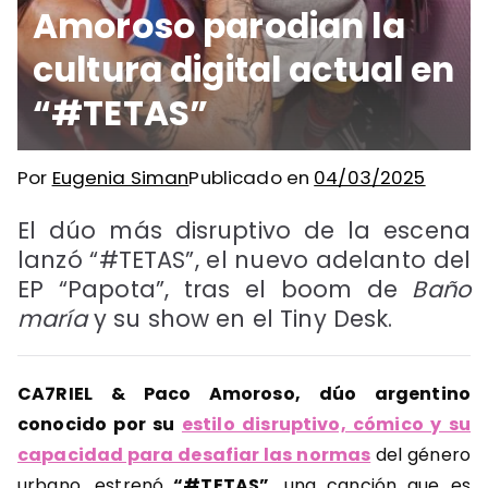
Amoroso parodian la
cultura digital actual en
“#TETAS”
Por
Eugenia Siman
Publicado en
04/03/2025
El dúo más disruptivo de la escena
lanzó “#TETAS”, el nuevo adelanto del
EP “Papota”, tras el boom de
Baño
maría
y su show en el Tiny Desk.
CA7RIEL & Paco Amoroso, dúo argentino
conocido por su
estilo disruptivo, cómico y su
capacidad para desafiar las normas
del género
urbano, estrenó
“#TETAS”
, una canción que es