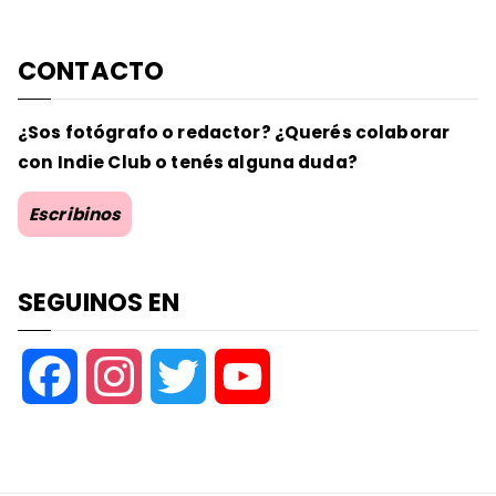
CONTACTO
¿Sos fotógrafo o redactor? ¿Querés colaborar
con Indie Club o tenés alguna duda?
Escribinos
SEGUINOS EN
F
I
T
Y
a
n
w
o
c
s
i
u