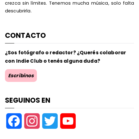
crezca sin límites. Tenemos mucha música, solo falta
descubrirla.
CONTACTO
¿Sos fotógrafo o redactor? ¿Querés colaborar
con Indie Club o tenés alguna duda?
Escribinos
SEGUINOS EN
F
I
T
Y
a
n
w
o