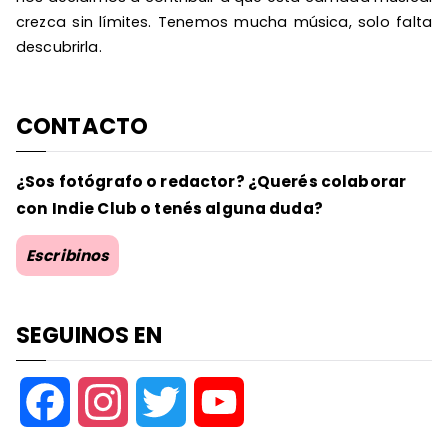
crezca sin límites. Tenemos mucha música, solo falta
descubrirla.
CONTACTO
¿Sos fotógrafo o redactor? ¿Querés colaborar
con Indie Club o tenés alguna duda?
Escribinos
SEGUINOS EN
F
I
T
Y