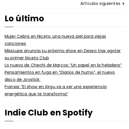
Navegación
Artículos siguientes
de
Lo último
entradas
Mujer Cebra en Niceto: una nueva piel para viejas
canciones
MissLupe anuncia su próximo show en Deseo tras agotar
su primer Niceto Club
Lo nuevo de Chechi de Marcos: “Un papel en la heladera”
Pensamientos en fuga en “Diarios de humo”, el nuevo
disco de Joystick
Fransia: “El show en Xirgu va a ser una experiencia
energética que te transforma”
Indie Club en Spotify