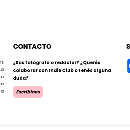
CONTACTO
es
¿Sos fotógrafo o redactor? ¿Querés
la
colaborar con Indie Club o tenés alguna
 a
duda?
ca
ta
Escribinos