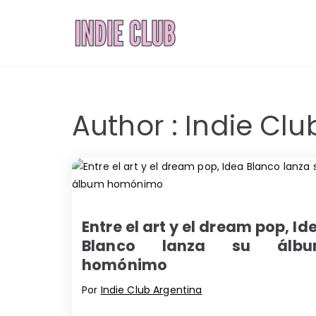
Saltar
al
INDIE 
Noticias, entrevi
contenido
Author :
Indie Clu
Entre el art y el dream pop, Id
Blanco lanza su álb
homónimo
Por
Indie Club Argentina