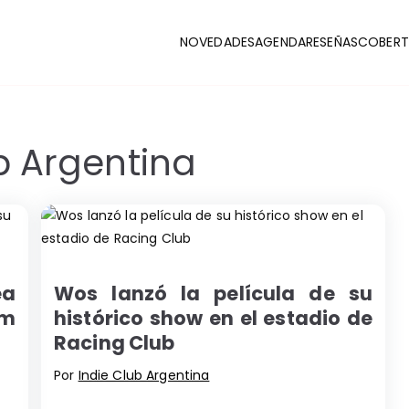
NOVEDADES
AGENDA
RESEÑAS
COBERT
CLUB
stas y coberturas de la escena indie
b Argentina
ea
Wos lanzó la película de su
um
histórico show en el estadio de
Racing Club
Por
Indie Club Argentina