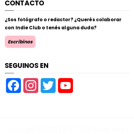
CONTACTO
¿Sos fotógrafo o redactor? ¿Querés colaborar
con Indie Club o tenés alguna duda?
Escribinos
SEGUINOS EN
F
I
T
Y
a
n
w
o
c
s
i
u
Copyright © 2026
INDIE CLUB
. Powered by
e
t
t
T