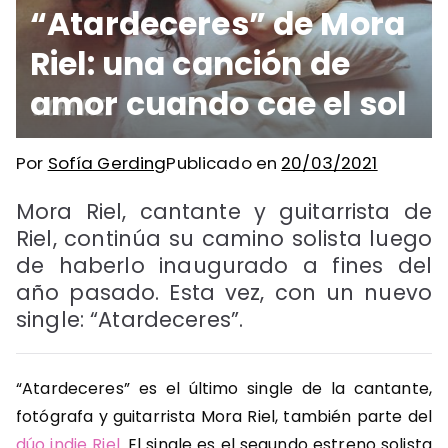
“Atardeceres” de Mora
Riel: una canción de
amor cuando cae el sol
Por
Sofía Gerding
Publicado en
20/03/2021
Mora Riel, cantante y guitarrista de
Riel, continúa su camino solista luego
de haberlo inaugurado a fines del
año pasado. Esta vez, con un nuevo
single: “Atardeceres”.
“Atardeceres” es el último single de la cantante,
fotógrafa y guitarrista Mora Riel, también parte del
dúo indie Riel
. El single es el segundo estreno solista