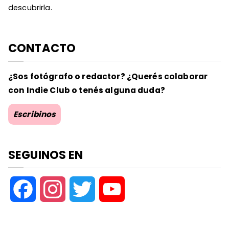
descubrirla.
CONTACTO
¿Sos fotógrafo o redactor? ¿Querés colaborar
con Indie Club o tenés alguna duda?
Escribinos
SEGUINOS EN
F
I
T
Y
a
n
w
o