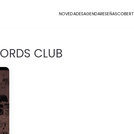
NOVEDADES
AGENDA
RESEÑAS
COBERT
CLUB
stas y coberturas de la escena indie
ORDS CLUB