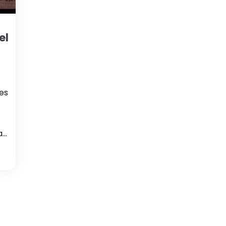
el
les
rae