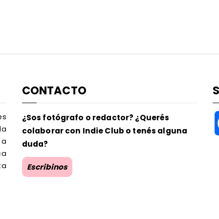
CONTACTO
es
¿Sos fotógrafo o redactor? ¿Querés
la
colaborar con Indie Club o tenés alguna
 a
duda?
ca
ta
Escribinos