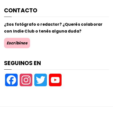
CONTACTO
¿Sos fotógrafo o redactor? ¿Querés colaborar
con Indie Club o tenés alguna duda?
Escribinos
SEGUINOS EN
F
I
T
Y
a
n
w
o
c
s
i
u