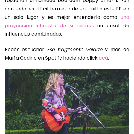
resuenan el llamado bedroom poppy el lo-fi. Aun
con todo, es difícil terminar de encasillar este EP en
un solo lugar y es mejor entenderlo como
una
proyección intimista de si misma
, un crisol de
influencias combinadas.
Podés escuchar
Ese fragmento velado
y más de
María Codino en Spotify haciendo click
acá
.